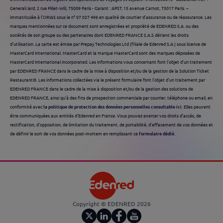
Generali Iard, 2 rue Pillet-Will, 75009 Paris - Garant : APST, 15 avenue Carnot, 75017 Paris. –
immatriculée à l’ORIAS sous le n° 07 027 496 en qualité de courtier d’assurance ou de réassurance. Les
marques mentionnées sur ce document sont enregistrées et propriété de EDENRED S.A. ou des
sociétés de son groupe ou des partenaires dont EDENRED FRANCE S.A.S détient les droits
d'utilisation. La carte est émise par Prepay Technologies Ltd (filiale de Edenred S.A.) sous licence de
MasterCard International. MasterCard et la marque MasterCard sont des marques déposées de
MasterCard International Incorporated. Les informations vous concernant font l’objet d’un traitement
par EDENRED FRANCE dans le cadre de la mise à disposition et/ou de la gestion de la Solution Ticket
Restaurant®. Les informations collectées via le présent formulaire font l’objet d’un traitement par
EDENRED FRANCE dans le cadre de la mise à disposition et/ou de la gestion des solutions de
EDENRED FRANCE, ainsi qu’à des fins de prospection commerciale par courrier, téléphone ou email, en
conformité avec
la politique de protection des données personnelles consultable ici
. Elles peuvent
être communiquées aux entités d’Edenred en France. Vous pouvez exercer vos droits d'accès, de
rectification, d’opposition, de limitation du traitement, de portabilité, d’effacement de vos données et
de définir le sort de vos données post-mortem en remplissant ce
formulaire dédié
.
Copyright © EDENRED 2026