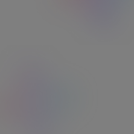
Un
seul compte
RH pour tout gérer.
​ Ticket Restaurant®+ Kadéos + Ticket CESU… tout
est centralisé, pour
plus d’efficacité !​ ​ ​
Une expérience collaborateur
réinventée
.​
Vos salariés pilotent l’ensemble de leurs avantages
en toute autonomie
depuis l’appli Edenred+.​ ​ ​
Un accompagnement
personnalisé
, pour tous.​
A chaque étape, notre service client -
garanti
100% France
- répond à vos salariés et
à vos
gestionnaires…​