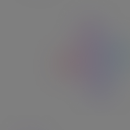
Avec Kadéos, faites plaisir
à moindre coût
Événements ACOSS
1
Noël, naissance, mariage… Célébrez les
moments clés de la vie avec vos collaborateurs
en leur offrant une attention qui fait plaisir.
Exonéré de charges sociales à hauteur de 200€
(2) !
Culture
2
Offrez à vos équipes un accès privilégié à la
culture, toute l’année, pour enrichir leur
quotidien et stimuler leur créativité. Exonéré à
100% de charges sociales !
Incentive
3