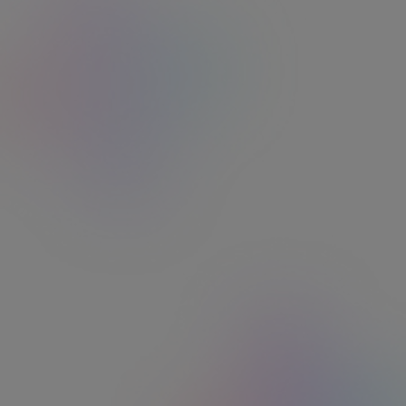
Elu Service Client de l'Année
pour la 11ème fois !
Catégorie Services prépayés aux entreprises - étude