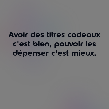
Un levier puissant pour récompenser
l’engagement et motiver vos salariés avec une
reconnaissance qui a du sens.
Avoir des titres cadeaux
Demander un devis
Commander
c'est bien
, pouvoir les
dépenser
c'est mieux.