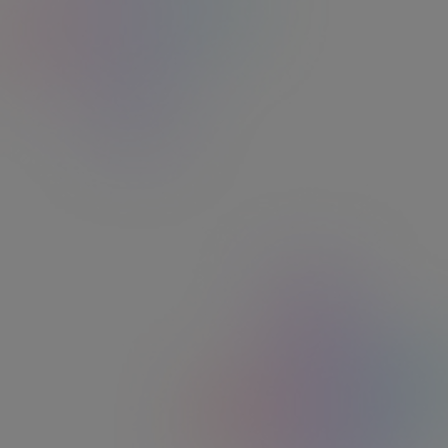
Sur la boutique Kadéos
avec + d’1 millions d’offres et et bons plans
toute l’année.
Kadéos, une solution
disponible sur
Edenred+
Une application
unique
, des
solutions
multiples
. ​ ​