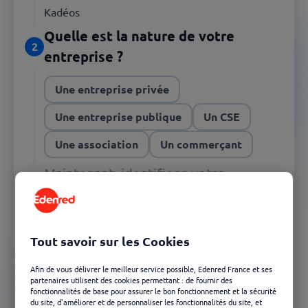
Kadéos
Quelle est la nature de votre
2
entreprise ?
Une entreprise privée
Une entreprise publique
Un CSE
Une association
Un commerçant
Maintenant, identifions votre
3
entreprise :
C'est presque fini, plus que quelques
4
Tout savoir sur les Cookies
infos :
Afin de vous délivrer le meilleur service possible, Edenred France et ses
partenaires utilisent des cookies permettant : de fournir des
Champs obligatoires
*
fonctionnalités de base pour assurer le bon fonctionnement et la sécurité
du site, d'améliorer et de personnaliser les fonctionnalités du site, et