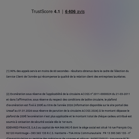
BVA - Viséo Cl - Plus d'infos sur escda.fr
(1) 90% des appels servis en moins de 60 secondes - résultats obtenus dans le cadre de l’élection du
Service Client de l’Année qui récompense la qualité de la relation client des entreprises lauréates.​ ​
(2) Exonération sous réserve de l’applicabilité de la circulaire ACOSS n° 2011-0000024 du 21-03-2011
et dans l’affirmative, sous réserve du respect des conditions de ladite circulaire, le plafond
d’exonération est fixé à 200€ au titre de l’année 2026 (information disponible sur le site portail des
Urssaf au 01.01.2026 sous réserve de parution de la circulaire ACOSS 2026).Si le montant dépasse le
plafond de 200€ l’exonération n’est plus applicable et le montant total de chèque cadeau attribué est
soumis à cotisation de sécurité sociale dès le 1er euro.
EDENRED FRANCE, S.A.S au capital de 464.966.992 € dont le siège social est situé 16 rue François Ory,
92120 Montrouge – 393 365 135 R.C.S. Nanterre – TVA Intra Communautaire : FR 13 393 365 135 - n°
d'immatriculation au registre des opérateurs de voyages et séjours : IM092230015 - Assurance RCP :