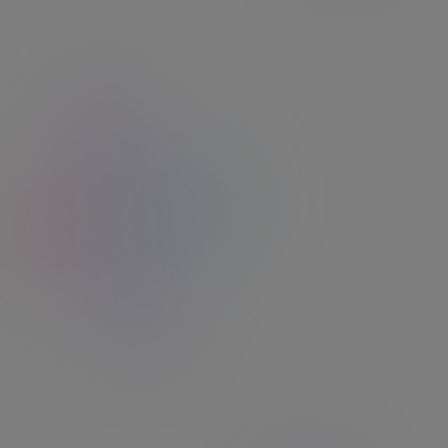
Sophie C
"Service sérieux et rapide Conseillers à
l'écoute lors de mes appels, prise en charge
rapide des demandes, délais rapide de
fabrication, livraison sécurisée !"
Roseline J
"Service clients Edenred efficace des le