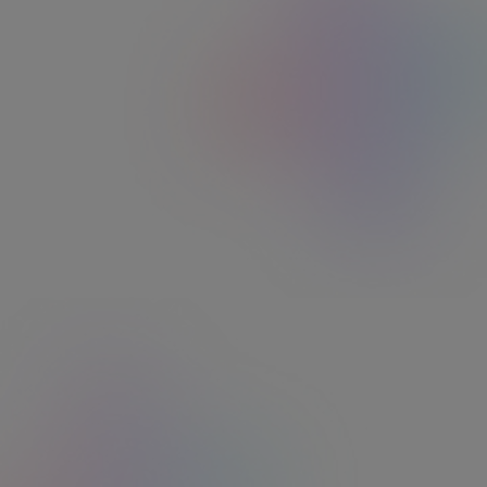
En magasin
dans + de 60 000 points de vente et 4 500
magasins de proximité
En ligne
avec un accès à + de 360 sites de grandes
marques françaises partenaires.