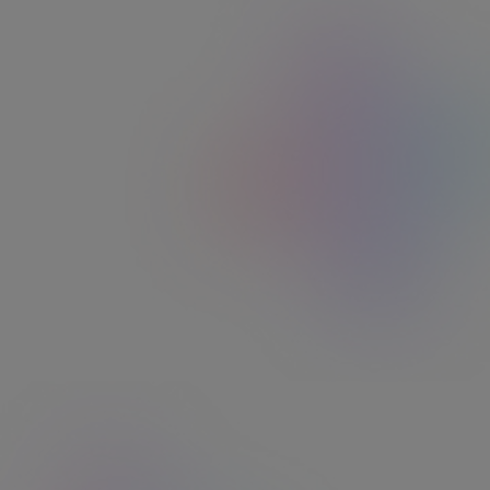
premier contact, le reste à suivi, la personne
que j ai eu au téléphone à respecté ses
engagements. TOP!"
Philippe R.
"Site facile à utiliser pour les commandes et
rechargements. Service client réactif au
téléphone et joignable rapidement."