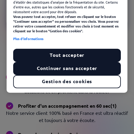
Vous êtes déjà client, bénéficiaire, restaurateur ou
d'établir des statistiques d'analyse de la fréquentation du site. Certains
d'entre eux, autres que les cookies fonctionnels et de sécurité,
partenaire marchand ?
nécessitent votre accord pour être déposés.
Contactez-nous
Vous pouvez tout accepter, tout refuser en cliquant sur le bouton
"Continuer sans accepter" ou personnaliser vos choix. Vous pourrez
retirer votre consentement et modifier vos choix à tout moment en
cliquant sur le bouton "Gestion des cookies".
Plus d'informations
Kadéos sur Edenred+, c’est le
coup de
foudre assuré !
Tout accepter
Continuer sans accepter
Offrez des avantages en 5min
Gestion des cookies
Aussitôt commandés, vos salariés reçoivent leurs
dotations et en profitent dans la foulée.​ ​
Profiter d'un accompagnement en 60 sec(1)
Notre service client 100% basé en France est ultra réactif
et toujours à votre écoute.